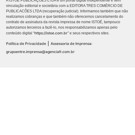
A ISTOÉ PUBLICAÇÕES LTDA é um portal digital independente e sem
vinculação editorial e societária com a EDITORA TRES COMÉRCIO DE
PUBLICACÕES LTDA (recuperação judicial). Informamos também que não
realizamos cobranças e que também não oferecemos cancelamento do
contrato de assinatura da revista impressa de nome ISTOÉ, tampouco
autorizamos terceiros a fazê-lo, nos responsabilizamos apenas pelo
https://istoe.com.br
conteúdo digital “
” e seus respectivos sites.
|
Política de Privacidade
Assessoria de Imprensa:
grupoentre.imprensa@agenciafr.com.br