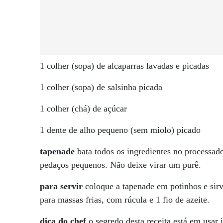
1 colher (sopa) de alcaparras lavadas e picadas
1 colher (sopa) de salsinha picada
1 colher (chá) de açúcar
1 dente de alho pequeno (sem miolo) picado
tapenade
bata todos os ingredientes no processado
pedaços pequenos. Não deixe virar um purê.
para servir
coloque a tapenade em potinhos e sir
para massas frias, com rúcula e 1 fio de azeite.
dica do chef
o segredo desta receita está em usar 