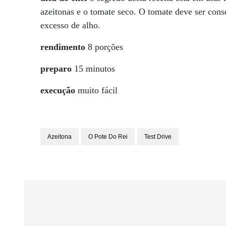
azeitonas e o tomate seco. O tomate deve ser con
excesso de alho.
rendimento
8 porções
preparo
15 minutos
execução
muito fácil
Azeitona
O Pote Do Rei
Test Drive