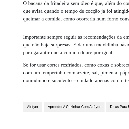
O bacana da fritadeira sem óleo é que, além do c
que avisa quando o tempo de cocção já foi atingid
queimar a comida, como ocorreria num forno conv
Importante sempre seguir as recomendações da em
que não haja surpresas. E dar uma mexidinha bási
para garantir que a comida doure por igual.
Se for usar cortes resfriados, como coxas e sobreco
com um temperinho com azeite, sal, pimenta, pápri
douradinho e suculento – cuidado apenas com o te
Airfryer
Aprender A Cozinhar Com Airfryer
Dicas Para U