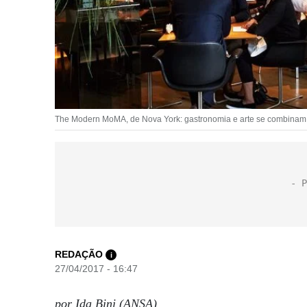
The Modern MoMA, de Nova York: gastronomia e arte se combinam 
REDAÇÃO
i
27/04/2017 - 16:47
por Ida Bini (ANSA)