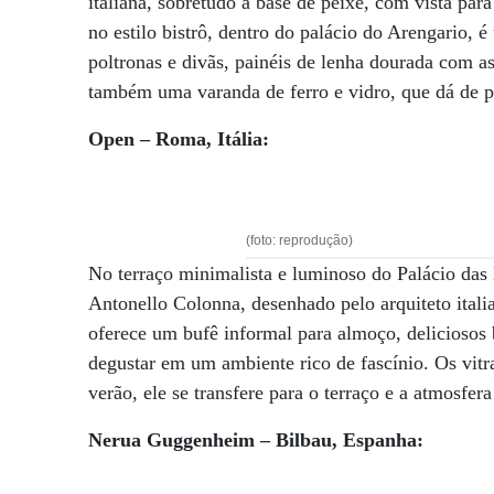
italiana, sobretudo à base de peixe, com vista pa
no estilo bistrô, dentro do palácio do Arengario,
poltronas e divãs, painéis de lenha dourada com a
também uma varanda de ferro e vidro, que dá de pr
Open – Roma, Itália:
(foto: reprodução)
No terraço minimalista e luminoso do Palácio das
Antonello Colonna, desenhado pelo arquiteto itali
oferece um bufê informal para almoço, deliciosos 
degustar em um ambiente rico de fascínio. Os vit
verão, ele se transfere para o terraço e a atmosfera
Nerua Guggenheim – Bilbau, Espanha: