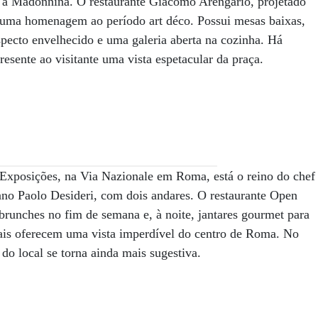
ra a Madonnina. O restaurante Giacomo Arengario, projetado
 é uma homenagem ao período art déco. Possui mesas baixas,
specto envelhecido e uma galeria aberta na cozinha. Há
esente ao visitante uma vista espetacular da praça.
 Exposições, na Via Nazionale em Roma, está o reino do chef
ano Paolo Desideri, com dois andares. O restaurante Open
brunches no fim de semana e, à noite, jantares gourmet para
rais oferecem uma vista imperdível do centro de Roma. No
 do local se torna ainda mais sugestiva.