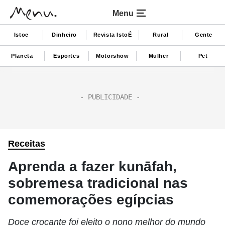
Menu
Istoe
Dinheiro
Revista IstoÉ
Rural
Gente
Planeta
Esportes
Motorshow
Mulher
Pet
Receitas
Aprenda a fazer kunāfah,
sobremesa tradicional nas
comemorações egípcias
Doce crocante foi eleito o nono melhor do mundo