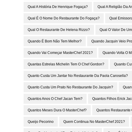
Qual A História De Henrique Fogaça?
Qual A Religião Da 
Qual É O Nome Do Restaurante Do Fogaça?
Qual Emissor
Qual O Restaurante De Helena Rizzo?
Qual O Valor De Um
Quando É Bom Não Tem Melhor?
Quando Jacquin Veio Pro
Quando Vai Começar MasterChef 2021?
Quando Volta O M
Quantas Estrelas Michelin Tem O Chef Gordon?
Quanto Cus
Quanto Custa Um Jantar No Restaurante Da Paola Carosella?
Quanto Custa Um Prato No Restaurante Do Jacquin?
Quant
Quantos Anos O Chef Jacan Tem?
Quantos Filhos Erick Ja
Quantos Meses Dura O MasterChef?
Quantos Restaurante
Queijo Pecorino
Quem Continua No MasterChef 2021?