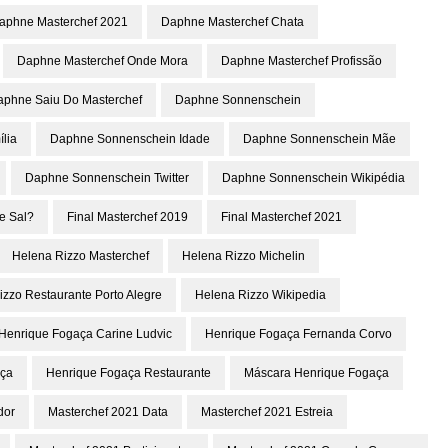
aphne Masterchef 2021
Daphne Masterchef Chata
Daphne Masterchef Onde Mora
Daphne Masterchef Profissão
aphne Saiu Do Masterchef
Daphne Sonnenschein
lia
Daphne Sonnenschein Idade
Daphne Sonnenschein Mãe
Daphne Sonnenschein Twitter
Daphne Sonnenschein Wikipédia
e Sal?
Final Masterchef 2019
Final Masterchef 2021
Helena Rizzo Masterchef
Helena Rizzo Michelin
izzo Restaurante Porto Alegre
Helena Rizzo Wikipedia
Henrique Fogaça Carine Ludvic
Henrique Fogaça Fernanda Corvo
aça
Henrique Fogaça Restaurante
Máscara Henrique Fogaça
dor
Masterchef 2021 Data
Masterchef 2021 Estreia