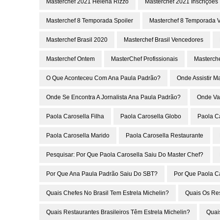
Masterchef 2021 Helena Rizzo
Masterchef 2021 Inscrições
Masterchef 8 Temporada Spoiler
Masterchef 8 Temporada 
Masterchef Brasil 2020
Masterchef Brasil Vencedores
Masterchef Ontem
MasterChef Profissionais
Masterch
O Que Aconteceu Com Ana Paula Padrão?
Onde Assistir M
Onde Se Encontra A Jornalista Ana Paula Padrão?
Onde Va
Paola Carosella Filha
Paola Carosella Globo
Paola C
Paola Carosella Marido
Paola Carosella Restaurante
Pesquisar: Por Que Paola Carosella Saiu Do Master Chef?
Por Que Ana Paula Padrão Saiu Do SBT?
Por Que Paola C
Quais Chefes No Brasil Tem Estrela Michelin?
Quais Os Re
Quais Restaurantes Brasileiros Têm Estrela Michelin?
Quai