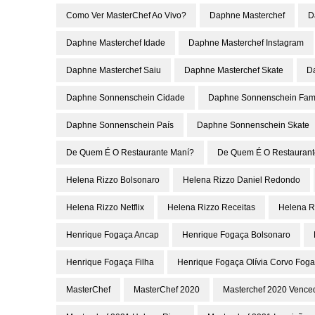
Como Ver MasterChef Ao Vivo?
Daphne Masterchef
D
Daphne Masterchef Idade
Daphne Masterchef Instagram
Daphne Masterchef Saiu
Daphne Masterchef Skate
D
Daphne Sonnenschein Cidade
Daphne Sonnenschein Famí
Daphne Sonnenschein País
Daphne Sonnenschein Skate
De Quem É O Restaurante Maní?
De Quem É O Restaurant
Helena Rizzo Bolsonaro
Helena Rizzo Daniel Redondo
Helena Rizzo Netflix
Helena Rizzo Receitas
Helena R
Henrique Fogaça Ancap
Henrique Fogaça Bolsonaro
Henrique Fogaça Filha
Henrique Fogaça Olívia Corvo Fog
MasterChef
MasterChef 2020
Masterchef 2020 Vence