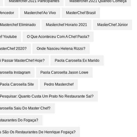
Masterchef 2021 Participantes
Masterchef 2021 Quando Começa
Vencedor
Masterchef Ao Vivo
MasterChef Brasil
Masterchef Eliminado
Masterchef Horario 2021
MasterChef Júnior
ef Youtube
O Que Aconteceu Com A Chef Paola?
asterChef 2020?
Onde Nasceu Helena Rizzo?
i Passar MasterChef Hoje?
Paola Carosella Ex Marido
arosella Instagram
Paola Carosella Jason Lowe
Paola Carosella Site
Pedro Masterchef
Pesquisar: Quanto Custa Um Prato No Restaurante Sal?
arosella Saiu Do Master Chef?
staurantes Do Fogaça?
s São Os Restaurantes De Henrique Fogaça?