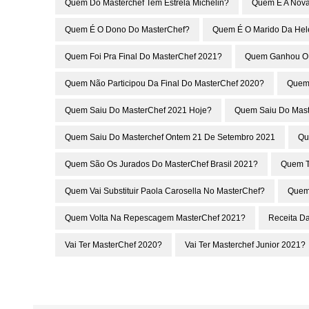
Quem Do Masterchef Tem Estrela Michelin?
Quem É A Nova
Quem É O Dono Do MasterChef?
Quem É O Marido Da Hel
Quem Foi Pra Final Do MasterChef 2021?
Quem Ganhou O 
Quem Não Participou Da Final Do MasterChef 2020?
Quem 
Quem Saiu Do MasterChef 2021 Hoje?
Quem Saiu Do Mas
Quem Saiu Do Masterchef Ontem 21 De Setembro 2021
Qu
Quem São Os Jurados Do MasterChef Brasil 2021?
Quem T
Quem Vai Substituir Paola Carosella No MasterChef?
Quem 
Quem Volta Na Repescagem MasterChef 2021?
Receita D
Vai Ter MasterChef 2020?
Vai Ter Masterchef Junior 2021?