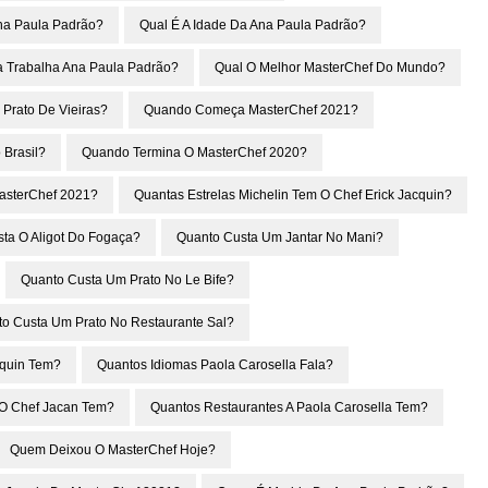
Ana Paula Padrão?
Qual É A Idade Da Ana Paula Padrão?
a Trabalha Ana Paula Padrão?
Qual O Melhor MasterChef Do Mundo?
 Prato De Vieiras?
Quando Começa MasterChef 2021?
 Brasil?
Quando Termina O MasterChef 2020?
asterChef 2021?
Quantas Estrelas Michelin Tem O Chef Erick Jacquin?
ta O Aligot Do Fogaça?
Quanto Custa Um Jantar No Mani?
Quanto Custa Um Prato No Le Bife?
o Custa Um Prato No Restaurante Sal?
cquin Tem?
Quantos Idiomas Paola Carosella Fala?
 O Chef Jacan Tem?
Quantos Restaurantes A Paola Carosella Tem?
Quem Deixou O MasterChef Hoje?