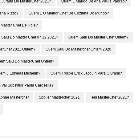
 Jurada Do MasterChef 2021?
Quem É Marido De Ana Paula Padrão?
ena Rizzo?
Quem É O Melhor Chef De Cozinha Do Mundo?
Master Chef De Hoje?
Saiu Do Master Chef 07 12 2021?
Quem Saiu Do Master Chef Ontem?
terChef 2021 Ontem?
Quem Saiu Do Masterchef Ontem 2020
em Saiu Do MasterChef Ontem?
em 3 Estrelas Michelin?
Quem Trouxe Erick Jacquin Para O Brasil?
Vai Substituir Paola Carosella?
aphne Masterchef
Spoiler Masterchef 2021
Tem MasterChef 2021?