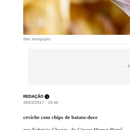
(foto: divulgação)
REDAÇÃO
i
28/03/2017 - 19:46
ceviche com chips de batata-doce
por Fabricio Chagas, do Ginger Mamut Bistrô