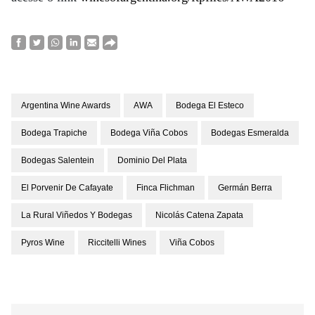
Argentina Wine Awards
AWA
Bodega El Esteco
Bodega Trapiche
Bodega Viña Cobos
Bodegas Esmeralda
Bodegas Salentein
Dominio Del Plata
El Porvenir De Cafayate
Finca Flichman
Germán Berra
La Rural Viñedos Y Bodegas
Nicolás Catena Zapata
Pyros Wine
Riccitelli Wines
Viña Cobos