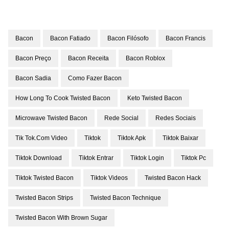
Bacon
Bacon Fatiado
Bacon Filósofo
Bacon Francis
Bacon Preço
Bacon Receita
Bacon Roblox
Bacon Sadia
Como Fazer Bacon
How Long To Cook Twisted Bacon
Keto Twisted Bacon
Microwave Twisted Bacon
Rede Social
Redes Sociais
Tik Tok.com Video
Tiktok
Tiktok Apk
Tiktok Baixar
Tiktok Download
Tiktok Entrar
Tiktok Login
Tiktok Pc
Tiktok Twisted Bacon
Tiktok Videos
Twisted Bacon Hack
Twisted Bacon Strips
Twisted Bacon Technique
Twisted Bacon With Brown Sugar