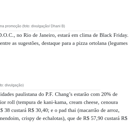
na promoção (foto: divulgação/ Dhani B)
D.O.C., no Rio de Janeiro, estará em clima de Black Friday.
entre as sugestões, destaque para a pizza ortolana (legumes
to: divulgação)
unidades paulistana do P.F. Chang’s estarão com 20% de
rior roll (tempura de kani-kama, cream cheese, cenoura
 38 custará R$ 30,40; e o pad thai (macarrão de arroz,
amendoim, crispy de echalotas), que de R$ 57,90 custará R$