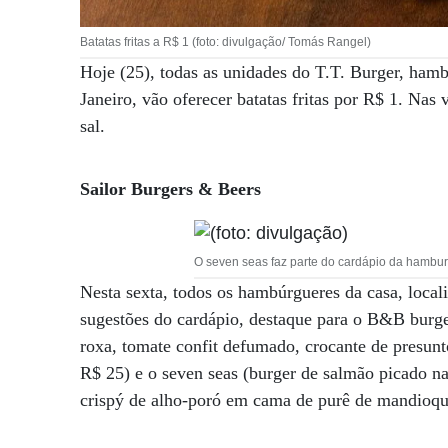
Batatas fritas a R$ 1 (foto: divulgação/ Tomás Rangel)
Hoje (25), todas as unidades do T.T. Burger, ha
Janeiro, vão oferecer batatas fritas por R$ 1. Nas 
sal.
Sailor Burgers & Beers
O seven seas faz parte do cardápio da hamburg
Nesta sexta, todos os hambúrgueres da casa, loca
sugestões do cardápio, destaque para o B&B burge
roxa, tomate confit defumado, crocante de presun
R$ 25) e o seven seas (burger de salmão picado n
crispý de alho-poró em cama de purê de mandioqu