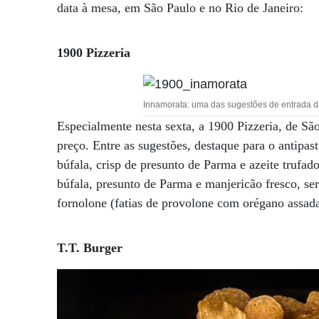
data à mesa, em São Paulo e no Rio de Janeiro:
1900 Pizzeria
Innamorata: uma das sugestões de entrada da
Especialmente nesta sexta, a 1900 Pizzeria, de Sã
preço. Entre as sugestões, destaque para o antipas
búfala, crisp de presunto de Parma e azeite trufa
búfala, presunto de Parma e manjericão fresco, se
fornolone (fatias de provolone com orégano assad
T.T. Burger