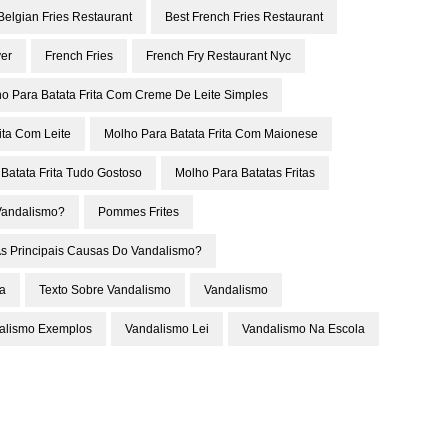
Belgian Fries Restaurant
Best French Fries Restaurant
yer
French Fries
French Fry Restaurant Nyc
o Para Batata Frita Com Creme De Leite Simples
ita Com Leite
Molho Para Batata Frita Com Maionese
Batata Frita Tudo Gostoso
Molho Para Batatas Fritas
Vandalismo?
Pommes Frites
s Principais Causas Do Vandalismo?
ta
Texto Sobre Vandalismo
Vandalismo
alismo Exemplos
Vandalismo Lei
Vandalismo Na Escola