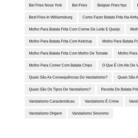
Bel Fries Nova York
Bel-Fries
Belgian Fries Nyc
Best Fries In Williamsburg
Como Fazer Batata Frita Na Airfr
Molho Para Batata Frita Com Creme De Leite E Queijo
Molh
Molho Para Batata Frita Com Ketchup
Molho Para Batata Fr
Molho Para Batata Frita Com Molho De Tomate
Molho Para 
Molho Para Comer Com Batata Chips
O Que É Um Ato De 
Quais São As Consequências Do Vandalismo?
Quais São A
Quais São Os Tipos De Vandalismo?
Receita De Batata Fri
Vandalismo Caracteristicas
Vandalismo É Crime
Vand
Vandalismo Origem
Vandalismo Sinonimo