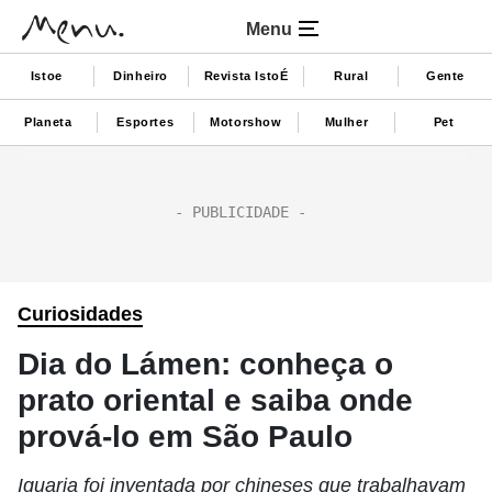
Menu
Istoe
Dinheiro
Revista IstoÉ
Rural
Gente
Planeta
Esportes
Motorshow
Mulher
Pet
Curiosidades
Dia do Lámen: conheça o
prato oriental e saiba onde
prová-lo em São Paulo
Iguaria foi inventada por chineses que trabalhavam