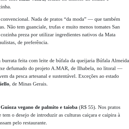
zinha.
 o convencional. Nada de pratos “da moda” — que também
sas. Não tem guanciale, trufas e muito menos tomates San
cozinha preza por utilizar ingredientes nativos da Mata
ulistas, de preferência.
m burrata feita com leite de búfala da queijaria Búfala Almeida
peixe defumado do projeto A.MAR, de Ilhabela, no litoral —
vem da pesca artesanal e sustentável. Exceções ao estado
iello
, de Minas Gerais.
o
Guioza vegano de palmito e taioba
(R$ 55). Nos pratos
 tem o desejo de introduzir as culturas caiçara e caipira à
assam pelo restaurante.