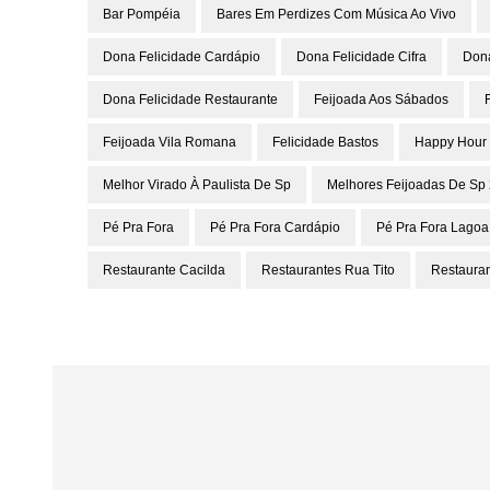
Bar Pompéia
Bares Em Perdizes Com Música Ao Vivo
Dona Felicidade Cardápio
Dona Felicidade Cifra
Dona
Dona Felicidade Restaurante
Feijoada Aos Sábados
Feijoada Vila Romana
Felicidade Bastos
Happy Hour 
Melhor Virado À Paulista De Sp
Melhores Feijoadas De Sp
Pé Pra Fora
Pé Pra Fora Cardápio
Pé Pra Fora Lagoa
Restaurante Cacilda
Restaurantes Rua Tito
Restaura