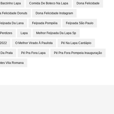
Barzinho Lapa
Comida De Boteco Na Lapa
Dona Felicidade
 Felicidade Donuts
Dona Felicidade Instagram
Feijoada Da Lana
Feijoada Pompéia
Feijoada São Paulo
Perdizes
Lapa
Melhor Feijoada Da Lapa Sp
 2022
O Melhor Virado À Paulista
Pé Na Lapa Cardápio
 Da Prata
Pé Pra Fora Lapa
Pé Pra Fora Pompeia Inauguração
ntes Vila Romana