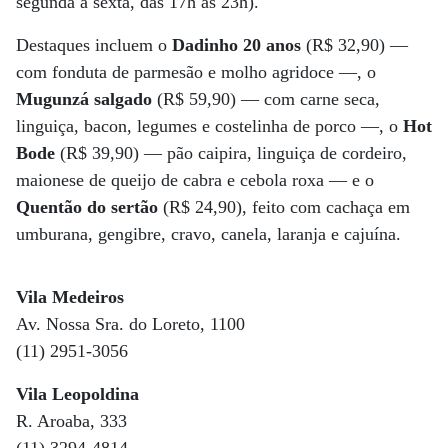
segunda a sexta, das 17h às 23h).
Destaques incluem o
Dadinho 20 anos
(R$ 32,90) —
com fonduta de parmesão e molho agridoce —, o
Mugunzá salgado
(R$ 59,90) — com carne seca,
linguiça, bacon, legumes e costelinha de porco —, o
Hot
Bode
(R$ 39,90) — pão caipira, linguiça de cordeiro,
maionese de queijo de cabra e cebola roxa — e o
Quentão do sertão
(R$ 24,90), feito com cachaça em
umburana, gengibre, cravo, canela, laranja e cajuína.
Vila Medeiros
Av. Nossa Sra. do Loreto, 1100
(11) 2951-3056
Vila Leopoldina
R. Aroaba, 333
(11) 3294-4814