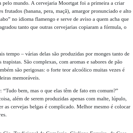
 pelo mundo. A cervejaria Moortgat foi a primeira a criar
es frutados (banana, pera, maçã), amargor pronunciado e alto
diabo” no idioma flamengo e serve de aviso a quem acha que
agradou tanto que outras cervejarias copiaram a fórmula, o
ais tempo – várias delas são produzidas por monges tanto de
s trapistas. São complexas, com aromas e sabores de pão
ambém são perigosas: o forte teor alcoólico muitas vezes é
deiras memoráveis.
ar: “Tudo bem, mas o que elas têm de fato em comum?”
coisa, além de serem produzidas apenas com malte, lúpulo,
der as cervejas belgas é complicado. Melhor mesmo é colocar
res.