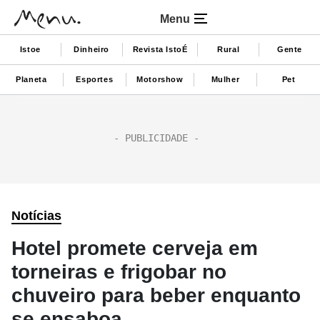
Menu
Istoe
Dinheiro
Revista IstoÉ
Rural
Gente
Planeta
Esportes
Motorshow
Mulher
Pet
Notícias
Hotel promete cerveja em
torneiras e frigobar no
chuveiro para beber enquanto
se ensaboa