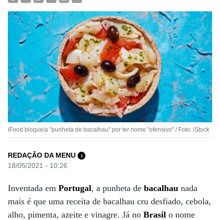
iFood bloqueia "punheta de bacalhau" por ter nome "ofensivo" / Foto: iStock
REDAÇÃO DA MENU
i
18/05/2021 - 10:26
Inventada em
Portugal
, a punheta de
bacalhau
nada
mais é que uma receita de bacalhau cru desfiado, cebola,
alho, pimenta, azeite e vinagre. Já no
Brasil
o nome