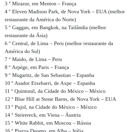
3 º Mirazur, em Menton – França
4 º Eleven Madison Park, de Nova York – EUA (melhor
restaurante da América do Norte)
5 º Gaggan, em Bangkok, na Tailândia (melhor
restaurante da Ásia)
6 º Central, de Lima – Peru (melhor restaurante da
América do Sul)
7 º Maido, de Lima – Peru
8 º Arpège, em Paris – França
9 º Mugaritz, de San Sebastian – Espanha
10 º Asador Etxebarri, de Axpe – Espanha
11 º Quintonil, da Cidade do México – México
12 º Blue Hill at Stone Barns, de Nova York – EUA
13 º Pujol, na Cidade do México – México
14 º Steirereck, em Viena – Áustria
15 º White Rabbit, em Moscou – Rússia
16 º Piazza Duomo, em Alba – Itália