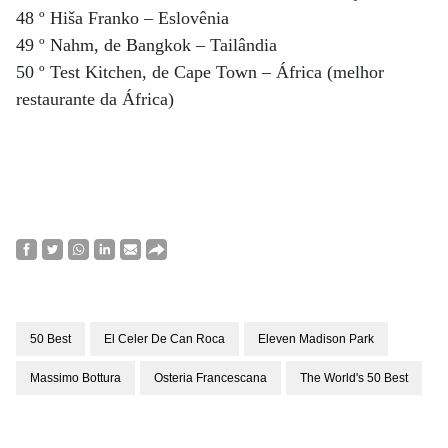
48 º Hiša Franko – Eslovênia
49 º Nahm, de Bangkok – Tailândia
50 º Test Kitchen, de Cape Town – África (melhor
restaurante da África)
50 Best
El Celer De Can Roca
Eleven Madison Park
Massimo Bottura
Osteria Francescana
The World's 50 Best