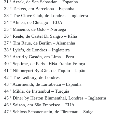
31 º Arzak, de San Sebastian – Espanha
32 º Tickets, em Barcelona – Espanha
33 º The Clove Club, de Londres – Inglaterra
34 º Alinea, de Chicago – EUA
35 º Maaemo, de Oslo – Noruega
36 º Reale, de Castel Di Sangro – Itália
37 º Tim Raue, de Berlim – Alemanha
38 º Lyle’s, de Londres – Inglaterra
39 º Astrid y Gastón, em Lima – Peru
40 º Septime, de Paris –Hiša Franko França
41 º Nihonryori RyuGin, de Tóquio – Japão
42 º The Ledbury, de Londres
43 º Azurmendi, de Larrabetzu – Espanha
44 º Mikla, de Instambul – Turquia
45 º Diner by Heston Blumenthal, Londres – Inglaterra
46 º Saison, em São Francisco – EUA
47 º Schloss Schauenstein, de Fürstenau – Suíça