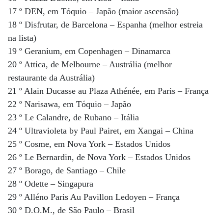
17 º DEN, em Tóquio – Japão (maior ascensão)
18 º Disfrutar, de Barcelona – Espanha (melhor estreia
na lista)
19 º Geranium, em Copenhagen – Dinamarca
20 º Attica, de Melbourne – Austrália (melhor
restaurante da Austrália)
21 º Alain Ducasse au Plaza Athénée, em Paris – França
22 º Narisawa, em Tóquio – Japão
23 º Le Calandre, de Rubano – Itália
24 º Ultravioleta by Paul Pairet, em Xangai – China
25 º Cosme, em Nova York – Estados Unidos
26 º Le Bernardin, de Nova York – Estados Unidos
27 º Borago, de Santiago – Chile
28 º Odette – Singapura
29 º Alléno Paris Au Pavillon Ledoyen – França
30 º D.O.M., de São Paulo – Brasil