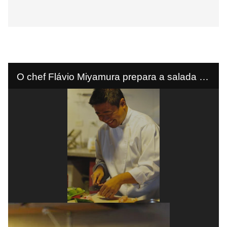
O chef Flávio Miyamura prepara a salada de
pepino crocante e ovas para a reportagem
sobre comida fria, capa da edição 159 da
Menu