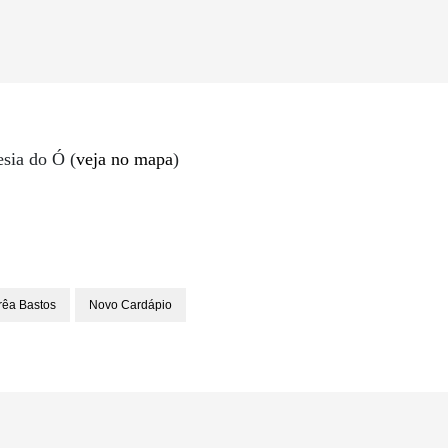
sia do Ó (
veja no mapa
)
rêa Bastos
Novo Cardápio