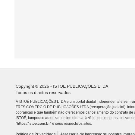
Copyright © 2026 - ISTOÉ PUBLICAÇÕES LTDA
Todos os direitos reservados.
A ISTOÉ PUBLICAÇÕES LTDA é um portal digital independente e sem vin
TRES COMÉRCIO DE PUBLICACÕES LTDA (recuperação judicial). Info
cobranças e que também não oferecemos cancelamento do contrato de a
ISTOÉ, tampouco autorizamos terceiros a fazê-lo, nos responsabilizamos
https://istoe.com.br
“
” e seus respectivos sites.
|
Política de Privacidade
Assessoria de Imprensa: grupoentre.impre