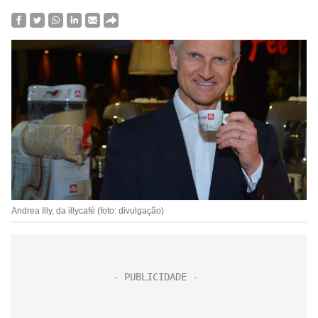
Andrea Illy, da illycafé (foto: divulgação)