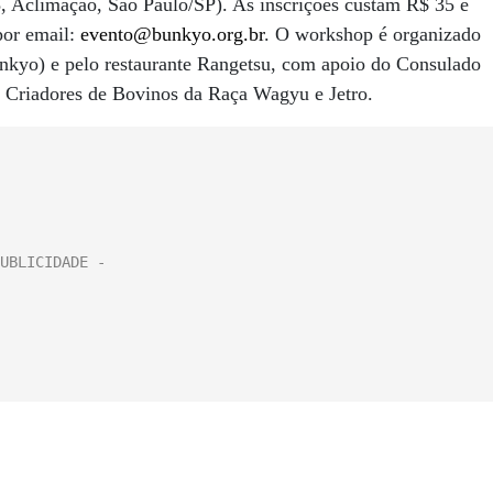
, Aclimação, São Paulo/SP). As inscrições custam R$ 35 e
por email:
evento@bunkyo.org.br
. O workshop é organizado
unkyo) e pelo restaurante Rangetsu, com apoio do Consulado
de Criadores de Bovinos da Raça Wagyu e Jetro.