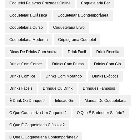
Coquetel Palavras Cruzadas Online
Coquetelaria Bar
Coquetelaria Clássica
Coquetelaria Contemporânea
Coquetelaria Curso
Coquetelaria Livro
Coquetelaria Moderna
Criptograma Coquetel
Dicas De Drinks Com Vodka
Drink Fácil
Drink Receita
Drinks Com Corote
Drinks Com Frutas
Drinks Com Gin
Drinks Com Ice
Drinks Com Morango
Drinks Exóticos
Drinks Fáceis
Drinque Ou Drink
Drinques Famosos
É Drink Ou Drinque?
Infusão Gin
Manual De Coquetelaria
O Que Caracteriza Um Coquetel?
O Que É Bartender Salário?
O Que É Coquetelaria Clássica?
O Que É Coquetelaria Contemporânea?