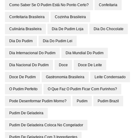
Como Saber Se O Pudim Está No Ponto Certo?
Confeitaria
Confeitaria Brasileira
Cozinha Brasileira
Culinária Brasileira
Dia De Pudim Loja
Dia Do Chocolate
Dia Do Pudim
Dia Do Pudim Lei
Dia Internacional Do Pudim
Dia Mundial Do Pudim
Dia Nacional Do Pudim
Doce
Doce De Leite
Doce De Pudim
Gastronomia Brasileira
Leite Condensado
O Pudim Perfeito
O Que Faz O Pudim Ficar Com Furinhos?
Pode Desenformar Pudim Morno?
Pudim
Pudim Brazil
Pudim De Geladeira
Pudim De Geladeira Coloca No Congelador
Pudim De Geladeira Com 3 Ingredientes