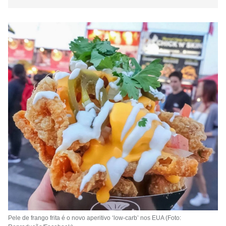
Pele de frango frita é o novo aperitivo ‘low-carb’ nos EUA (Foto: