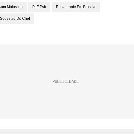
Com Moluscos
Pt E Psb
Restaurante Em Brasilia
Sugestão Do Chef