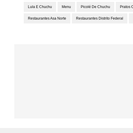
Lula E Chuchu
Menu
Picolé De Chuchu
Pratos 
Restaurantes Asa Norte
Restaurantes Distrito Federal