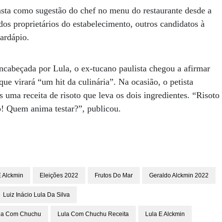
consta como sugestão do chef no menu do restaurante desde a
os proprietários do estabelecimento, outros candidatos à
ardápio.
cabeçada por Lula, o ex-tucano paulista chegou a afirmar
e virará “um hit da culinária”. Na ocasião, o petista
s uma receita de risoto que leva os dois ingredientes. “Risoto
! Quem anima testar?”, publicou.
 Alckmin
Eleições 2022
Frutos Do Mar
Geraldo Alckmin 2022
Luiz Inácio Lula Da Silva
la Com Chuchu
Lula Com Chuchu Receita
Lula E Alckmin