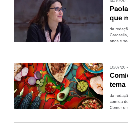
30/10/20 
Paola
que m
da redaçã
Carosella,
anos e se
gastronomi
10/07/20 
Comid
tema 
da redaçã
comida de
Comer um p