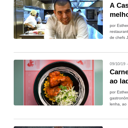
A Cas
melho
por Esthe
restauran
de chefs J
09/10/19 
Carne
ao la
por Esthe
gastronôm
lenha, ao 