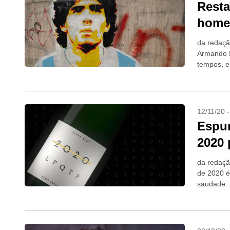
Resta
home
da redaçã
Armando M
tempos, 
feito na A
12/11/20 
Espum
2020 
da redaçã
de 2020 é
saudade. 