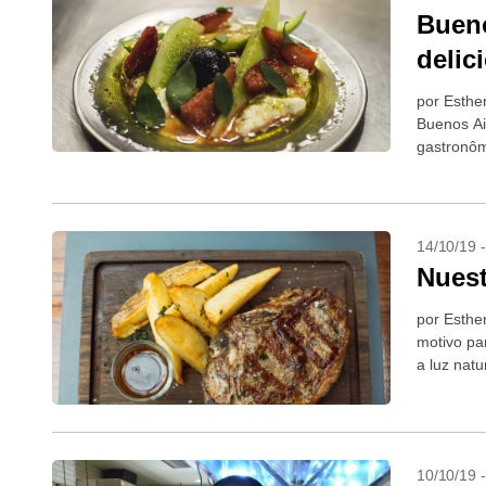
Bueno
delic
por Esthe
Buenos Ai
gastronôm
da...
14/10/19 
Nuest
por Esthe
motivo par
a luz natu
10/10/19 