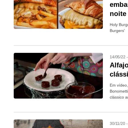
embar
noite
Holy Burg
Burgers'
14/05/22 
Alfaj
cláss
Em vídeo,
Bonometti 
clássico a
30/11/20 