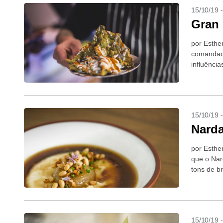
15/10/19 
Gran
por Esthe
comandad
influênci
porém, ao
15/10/19 
Nard
por Esther
que o Nar
tons de b
o cardápio
15/10/19 