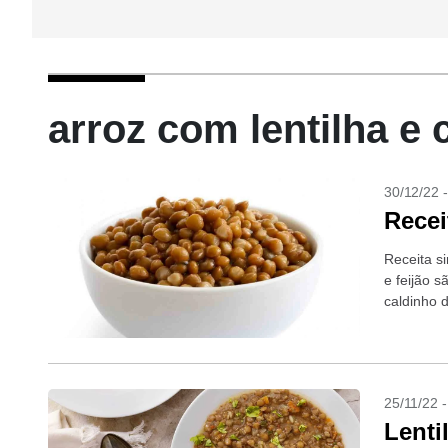
arroz com lentilha e 
30/12/22 
Recei
Receita si
e feijão s
caldinho d
25/11/22 
Lenti