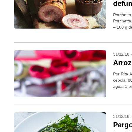
defum
Porchetta
Porchetta
– 100 g de
31/12/18 
Arroz
Por Rita A
cebola; 80
água; 1 pi
31/12/18 
Pargo