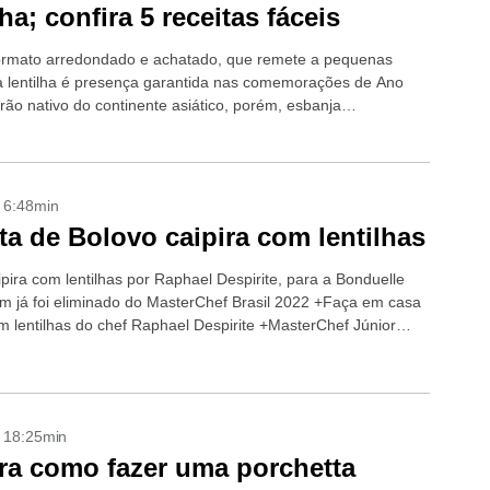
ha; confira 5 receitas fáceis
ormato arredondado e achatado, que remete a pequenas
 lentilha é presença garantida nas comemorações de Ano
rão nativo do continente asiático, porém, esbanja
ade e pode ser preparado...
- 6:48min
ta de Bolovo caipira com lentilhas
pira com lentilhas por Raphael Despirite, para a Bonduelle
m já foi eliminado do MasterChef Brasil 2022 +Faça em casa
m lentilhas do chef Raphael Despirite +MasterChef Júnior
ições para...
- 18:25min
ra como fazer uma porchetta