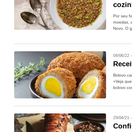
cozin
Por seu f
moedas, a
Novo. O g
versatilid
08/06/22 
Recei
Bolovo cai
+Veja que
bolovo co
abre inscr
29/04/21 
Confi