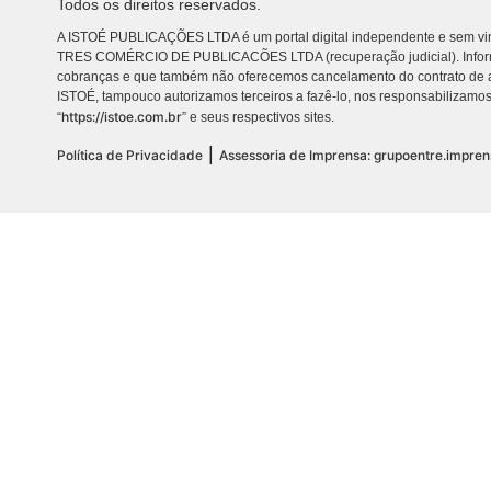
Todos os direitos reservados.
A ISTOÉ PUBLICAÇÕES LTDA é um portal digital independente e sem vin
TRES COMÉRCIO DE PUBLICACÕES LTDA (recuperação judicial). Info
cobranças e que também não oferecemos cancelamento do contrato de a
ISTOÉ, tampouco autorizamos terceiros a fazê-lo, nos responsabilizamos
https://istoe.com.br
“
” e seus respectivos sites.
|
Política de Privacidade
Assessoria de Imprensa: grupoentre.impre