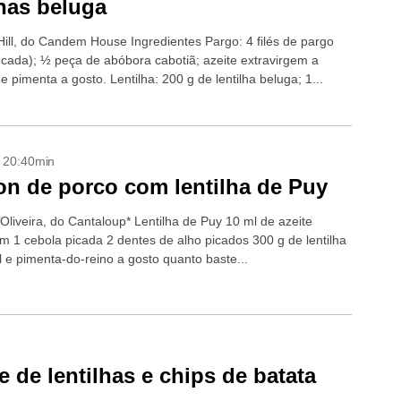
lhas beluga
 Hill, do Candem House Ingredientes Pargo: 4 filés de pargo
 cada); ½ peça de abóbora cabotiã; azeite extravirgem a
 e pimenta a gosto. Lentilha: 200 g de lentilha beluga; 1...
- 20:40min
n de porco com lentilha de Puy
 Oliveira, do Cantaloup* Lentilha de Puy 10 ml de azeite
em 1 cebola picada 2 dentes de alho picados 300 g de lentilha
l e pimenta-do-reino a gosto quanto baste...
 de lentilhas e chips de batata