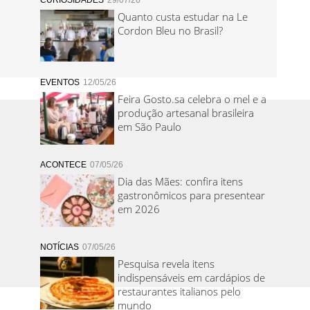
CURIOSIDADES
29/07/26
Quanto custa estudar na Le
Cordon Bleu no Brasil?
EVENTOS
12/05/26
Feira Gosto.sa celebra o mel e a
produção artesanal brasileira
em São Paulo
ACONTECE
07/05/26
Dia das Mães: confira itens
gastronômicos para presentear
em 2026
NOTÍCIAS
07/05/26
Pesquisa revela itens
indispensáveis em cardápios de
restaurantes italianos pelo
mundo