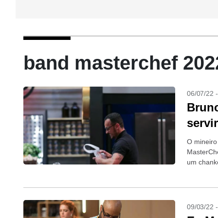
band masterchef 202
06/07/22 
Bruno
servi
O mineiro 
MasterChe
um chanko
alimento..
09/03/22 