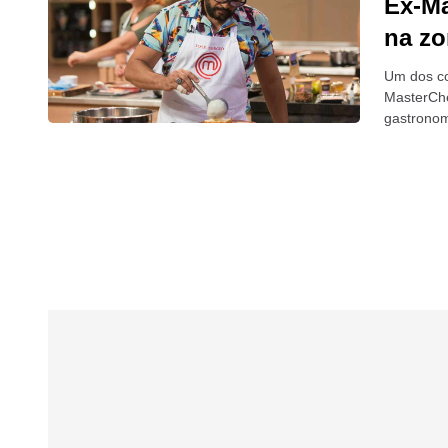
Ex-Ma
na zo
Um dos co
MasterChe
gastronom
inaugurou 