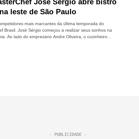
sterChef José Sergio abre bistrô
na leste de São Paulo
mpetidores mais marcantes da última temporada do
f Brasil, José Sérgio começou a realizar seus sonhos na
ia. Ao lado do empresário Andre Oliveira, o cozinheiro
nesta terça-feira (8) um bistrô...