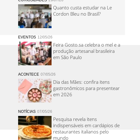
CURIOSIDADES
29/07/26
Quanto custa estudar na Le
Cordon Bleu no Brasil?
EVENTOS
12/05/26
Feira Gosto.sa celebra o mel e a
produção artesanal brasileira
em São Paulo
ACONTECE
07/05/26
Dia das Mães: confira itens
gastronômicos para presentear
em 2026
NOTÍCIAS
07/05/26
Pesquisa revela itens
indispensáveis em cardápios de
restaurantes italianos pelo
mundo