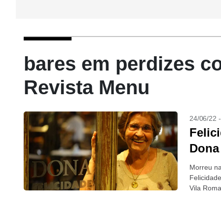
bares em perdizes co
Revista Menu
24/06/22 
Felic
Dona 
Morreu na
Felicidade
Vila Roma
seus quitu