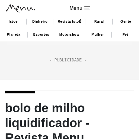
Menu
Istoe
Dinheiro
Revista IstoÉ
Rural
Gente
Planeta
Esportes
Motorshow
Mulher
Pet
bolo de milho
liquidificador -
Revista Menu