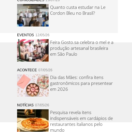
CURIOSIDADES
29/07/26
Quanto custa estudar na Le
Cordon Bleu no Brasil?
EVENTOS
12/05/26
Feira Gosto.sa celebra o mel e a
produção artesanal brasileira
em São Paulo
ACONTECE
07/05/26
Dia das Mães: confira itens
gastronômicos para presentear
em 2026
NOTÍCIAS
07/05/26
Pesquisa revela itens
indispensáveis em cardápios de
restaurantes italianos pelo
mundo