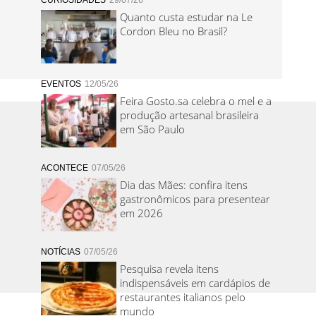
CURIOSIDADES
29/07/26
Quanto custa estudar na Le
Cordon Bleu no Brasil?
EVENTOS
12/05/26
Feira Gosto.sa celebra o mel e a
produção artesanal brasileira
em São Paulo
ACONTECE
07/05/26
Dia das Mães: confira itens
gastronômicos para presentear
em 2026
NOTÍCIAS
07/05/26
Pesquisa revela itens
indispensáveis em cardápios de
restaurantes italianos pelo
mundo