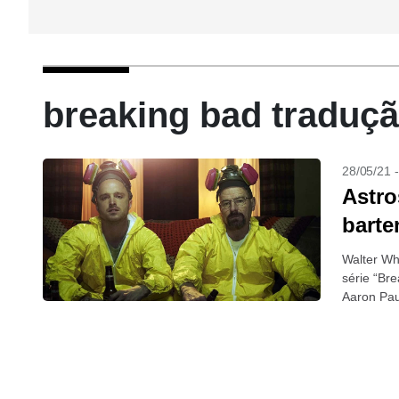
breaking bad traduçã
28/05/21 
Astro
barte
Walter Wh
série “Br
Aaron Pau
Blue Sky. 