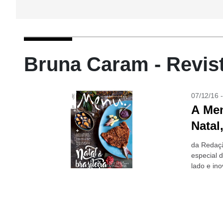
Bruna Caram - Revis
07/12/16 
A Men
Natal
da Redaçã
especial 
lado e ino