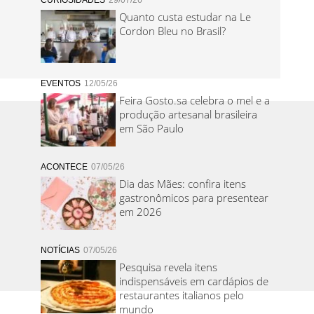
CURIOSIDADES
29/07/26
Quanto custa estudar na Le
Cordon Bleu no Brasil?
EVENTOS
12/05/26
Feira Gosto.sa celebra o mel e a
produção artesanal brasileira
em São Paulo
ACONTECE
07/05/26
Dia das Mães: confira itens
gastronômicos para presentear
em 2026
NOTÍCIAS
07/05/26
Pesquisa revela itens
indispensáveis em cardápios de
restaurantes italianos pelo
mundo