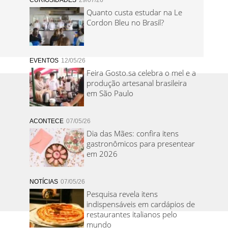
CURIOSIDADES
29/07/26
Quanto custa estudar na Le
Cordon Bleu no Brasil?
EVENTOS
12/05/26
Feira Gosto.sa celebra o mel e a
produção artesanal brasileira
em São Paulo
ACONTECE
07/05/26
Dia das Mães: confira itens
gastronômicos para presentear
em 2026
NOTÍCIAS
07/05/26
Pesquisa revela itens
indispensáveis em cardápios de
restaurantes italianos pelo
mundo