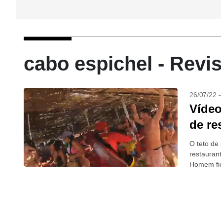
cabo espichel - Revi
26/07/22 
Vídeo
de re
O teto de
restauran
Homem fic
+Teto...