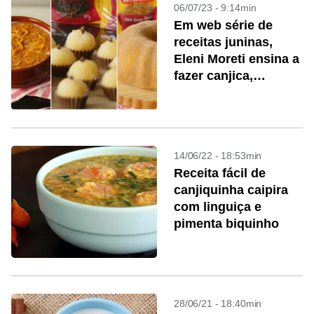
06/07/23 - 9:14min
Em web série de
receitas juninas,
Eleni Moreti ensina a
fazer canjica,
brigadeiro de milho e
bolo de fubá
14/06/22 - 18:53min
Receita fácil de
canjiquinha caipira
com linguiça e
pimenta biquinho
28/06/21 - 18:40min