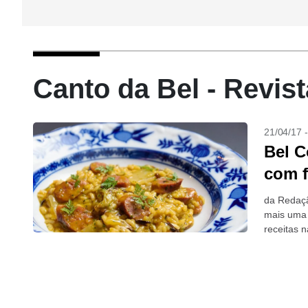
Canto da Bel - Revis
21/04/17 
Bel C
com f
da Redaçã
mais uma 
receitas 
São...