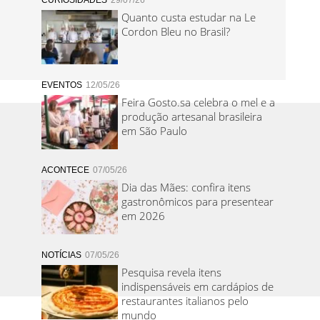
CURIOSIDADES
29/07/26
Quanto custa estudar na Le
Cordon Bleu no Brasil?
EVENTOS
12/05/26
Feira Gosto.sa celebra o mel e a
produção artesanal brasileira
em São Paulo
ACONTECE
07/05/26
Dia das Mães: confira itens
gastronômicos para presentear
em 2026
NOTÍCIAS
07/05/26
Pesquisa revela itens
indispensáveis em cardápios de
restaurantes italianos pelo
mundo