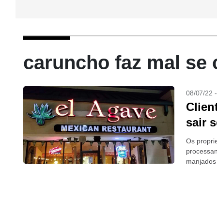
caruncho faz mal se 
08/07/22 
Clien
sair 
Os propri
processan
manjados 
pagar...