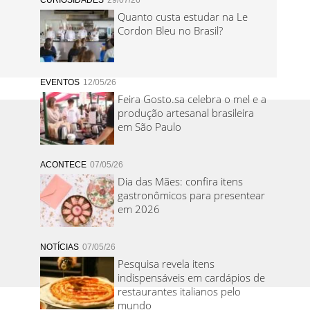
CURIOSIDADES
29/07/26
Quanto custa estudar na Le
Cordon Bleu no Brasil?
EVENTOS
12/05/26
Feira Gosto.sa celebra o mel e a
produção artesanal brasileira
em São Paulo
ACONTECE
07/05/26
Dia das Mães: confira itens
gastronômicos para presentear
em 2026
NOTÍCIAS
07/05/26
Pesquisa revela itens
indispensáveis em cardápios de
restaurantes italianos pelo
mundo