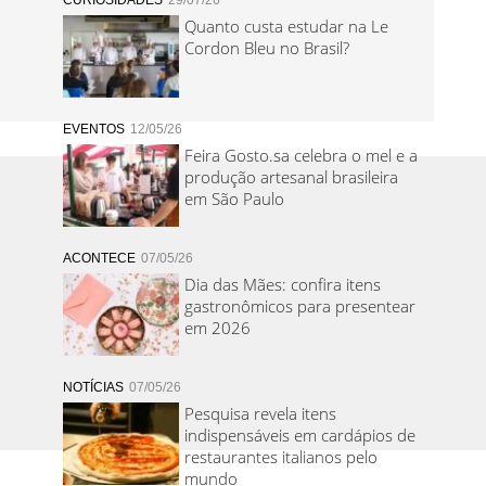
CURIOSIDADES
29/07/26
Quanto custa estudar na Le
Cordon Bleu no Brasil?
EVENTOS
12/05/26
Feira Gosto.sa celebra o mel e a
produção artesanal brasileira
em São Paulo
ACONTECE
07/05/26
Dia das Mães: confira itens
gastronômicos para presentear
em 2026
NOTÍCIAS
07/05/26
Pesquisa revela itens
indispensáveis em cardápios de
restaurantes italianos pelo
mundo