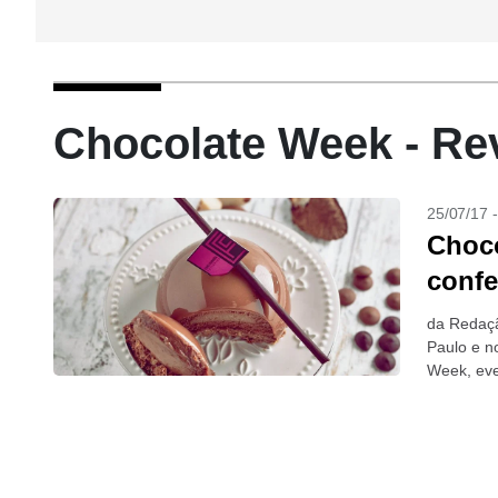
Chocolate Week - Re
25/07/17 
Choco
confe
da Redaç
Paulo e n
Week, eve
e...