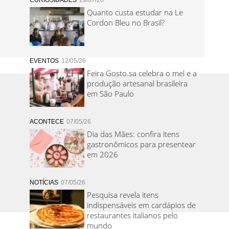
CURIOSIDADES
29/07/26
Quanto custa estudar na Le
Cordon Bleu no Brasil?
EVENTOS
12/05/26
Feira Gosto.sa celebra o mel e a
produção artesanal brasileira
em São Paulo
ACONTECE
07/05/26
Dia das Mães: confira itens
gastronômicos para presentear
em 2026
NOTÍCIAS
07/05/26
Pesquisa revela itens
indispensáveis em cardápios de
restaurantes italianos pelo
mundo