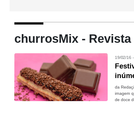
churrosMix - Revist
19/02/16 
Festi
inúme
da Redaçã
imagem qu
de doce de