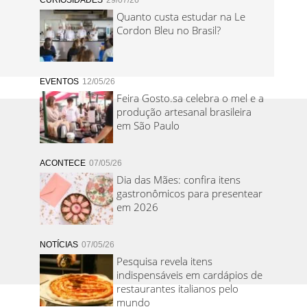
CURIOSIDADES
29/07/26
Quanto custa estudar na Le
Cordon Bleu no Brasil?
EVENTOS
12/05/26
Feira Gosto.sa celebra o mel e a
produção artesanal brasileira
em São Paulo
ACONTECE
07/05/26
Dia das Mães: confira itens
gastronômicos para presentear
em 2026
NOTÍCIAS
07/05/26
Pesquisa revela itens
indispensáveis em cardápios de
restaurantes italianos pelo
mundo