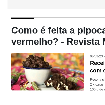
Como é feita a pipoc
vermelho? - Revista
05/09/23 
Recei
com 
Receita s
2 xícaras 
100 g de 