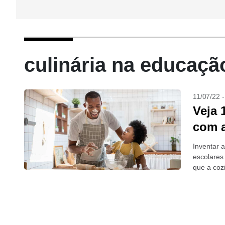
culinária na educação
11/07/22 
Veja 
com a
Inventar a
escolares
que a coz
dos...