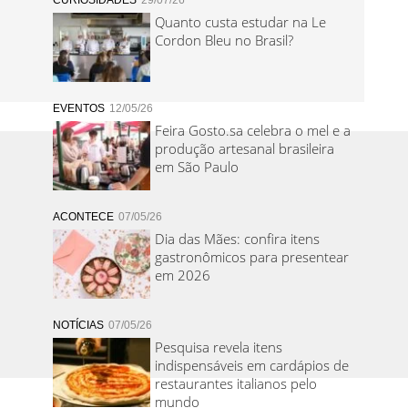
CURIOSIDADES
29/07/26
Quanto custa estudar na Le
Cordon Bleu no Brasil?
EVENTOS
12/05/26
Feira Gosto.sa celebra o mel e a
produção artesanal brasileira
em São Paulo
ACONTECE
07/05/26
Dia das Mães: confira itens
gastronômicos para presentear
em 2026
NOTÍCIAS
07/05/26
Pesquisa revela itens
indispensáveis em cardápios de
restaurantes italianos pelo
mundo