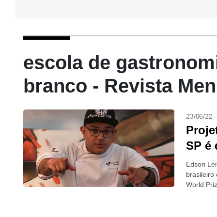
escola de gastronomi
branco - Revista Me
23/06/22 
Proje
SP é 
Edson Leit
brasileiro
World Pri
Governo d