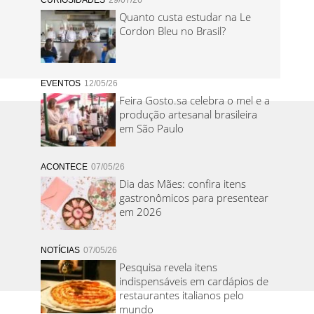
CURIOSIDADES
29/07/26
Quanto custa estudar na Le
Cordon Bleu no Brasil?
EVENTOS
12/05/26
Feira Gosto.sa celebra o mel e a
produção artesanal brasileira
em São Paulo
ACONTECE
07/05/26
Dia das Mães: confira itens
gastronômicos para presentear
em 2026
NOTÍCIAS
07/05/26
Pesquisa revela itens
indispensáveis em cardápios de
restaurantes italianos pelo
mundo