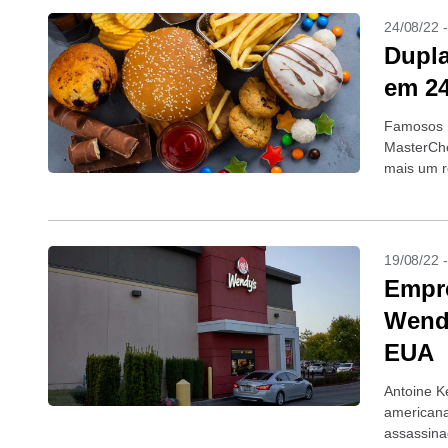
24/08/22 
Dupla
em 24
Famosos n
MasterChe
mais um r
menos que
19/08/22 
Empre
Wendy
EUA
Antoine Ke
americana
assassin