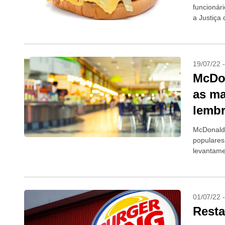
funcionár
a Justiça
19/07/22 
McDon
as ma
lembr
McDonald’
populares
levantame
SoluCX, e
01/07/22 
Resta