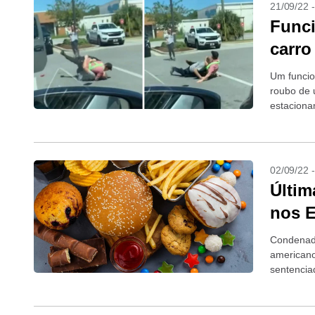
21/09/22 
Funci
carro
Um funcion
roubo de 
estaciona
são do...
02/09/22 
Últim
nos E
Condenado
americano
sentencia
banquete d