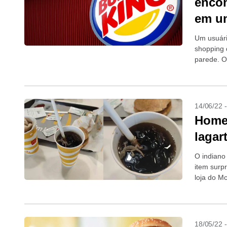
encon
em u
Um usuári
shopping 
parede. O
totalmente 
14/06/22 
Homem
lagar
O indiano
item surp
loja do M
18/05/22 