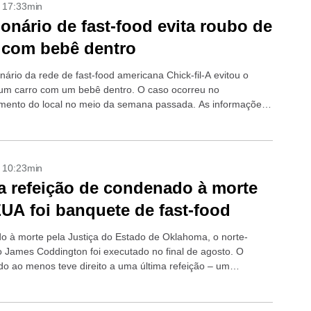
- 17:33min
onário de fast-food evita roubo de
 com bebê dentro
ário da rede de fast-food americana Chick-fil-A evitou o
um carro com um bebê dentro. O caso ocorreu no
mento do local no meio da semana passada. As informações
- 10:23min
a refeição de condenado à morte
UA foi banquete de fast-food
 à morte pela Justiça do Estado de Oklahoma, o norte-
 James Coddington foi executado no final de agosto. O
do ao menos teve direito a uma última refeição – um
e fast-food....