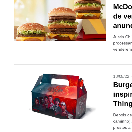
McDo
de ve
anun
Justin Ch
processan
venderem
publicitár
18/05/22 
Burge
inspi
Thin
Depois de
caminho),
prestes a 