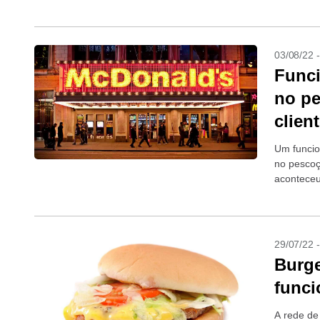
chama pol
03/08/22 
Funci
no p
clien
Um funcio
no pescoç
aconteceu
encontra-s
29/07/22 
Burge
funci
A rede de