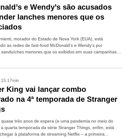
nald’s e Wendy’s são acusados
nder lanches menores que os
ciados
imienti, morador do Estado de Nova York (EUA), está
do as redes de fast-food McDonald’s e Wendy’s por
 sanduíches menores que os exibidos em suas campanhas
ias. Ele alega que os hambúrgueres...
- 15:17min
r King vai lançar combo
rado na 4ª temporada de Stranger
gs
 quase três anos de espera (e uma pandemia no meio do
 a quarta temporada da série Stranger Things, enfim, está
chegar à plataforma de streaming Netflix – a primeira...