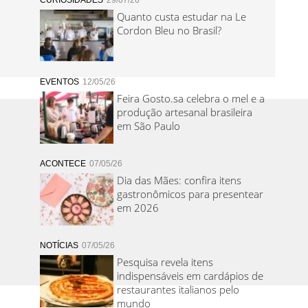
CURIOSIDADES
29/07/26
Quanto custa estudar na Le
Cordon Bleu no Brasil?
EVENTOS
12/05/26
Feira Gosto.sa celebra o mel e a
produção artesanal brasileira
em São Paulo
ACONTECE
07/05/26
Dia das Mães: confira itens
gastronômicos para presentear
em 2026
NOTÍCIAS
07/05/26
Pesquisa revela itens
indispensáveis em cardápios de
restaurantes italianos pelo
mundo