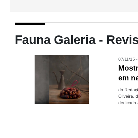
Fauna Galeria - Revi
07/11/15 
Mostr
em na
da Redaçã
Oliveira,
dedicada 
série inéd