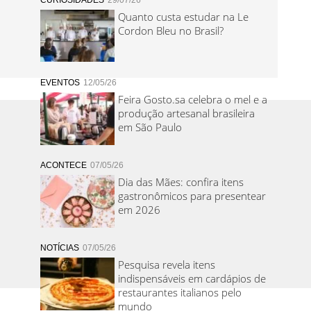
CURIOSIDADES
29/07/26
Quanto custa estudar na Le
Cordon Bleu no Brasil?
EVENTOS
12/05/26
Feira Gosto.sa celebra o mel e a
produção artesanal brasileira
em São Paulo
ACONTECE
07/05/26
Dia das Mães: confira itens
gastronômicos para presentear
em 2026
NOTÍCIAS
07/05/26
Pesquisa revela itens
indispensáveis em cardápios de
restaurantes italianos pelo
mundo