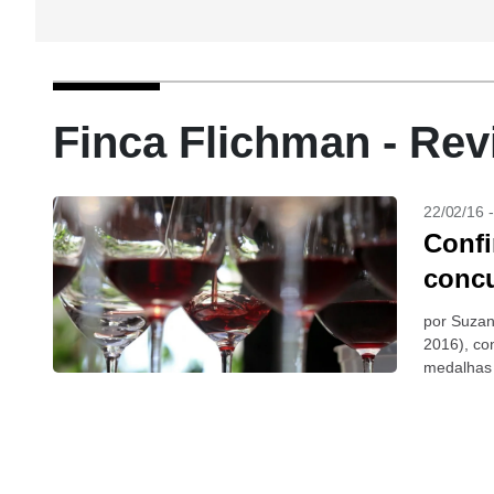
Finca Flichman - Rev
22/02/16 
Confi
concu
por Suzan
2016), co
medalhas 