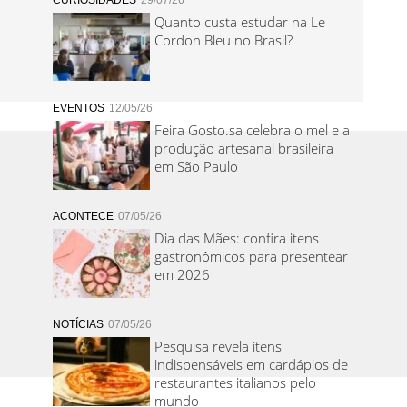
CURIOSIDADES
29/07/26
Quanto custa estudar na Le
Cordon Bleu no Brasil?
EVENTOS
12/05/26
Feira Gosto.sa celebra o mel e a
produção artesanal brasileira
em São Paulo
ACONTECE
07/05/26
Dia das Mães: confira itens
gastronômicos para presentear
em 2026
NOTÍCIAS
07/05/26
Pesquisa revela itens
indispensáveis em cardápios de
restaurantes italianos pelo
mundo