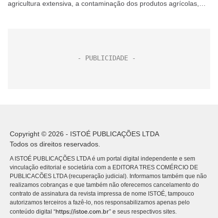
agricultura extensiva, a contaminação dos produtos agrícolas,
além da questão da fome e da abundância, servem como pano...
Copyright © 2026 - ISTOÉ PUBLICAÇÕES LTDA
Todos os direitos reservados.
A ISTOÉ PUBLICAÇÕES LTDA é um portal digital independente e sem
vinculação editorial e societária com a EDITORA TRES COMÉRCIO DE
PUBLICACÕES LTDA (recuperação judicial). Informamos também que não
realizamos cobranças e que também não oferecemos cancelamento do
contrato de assinatura da revista impressa de nome ISTOÉ, tampouco
autorizamos terceiros a fazê-lo, nos responsabilizamos apenas pelo
https://istoe.com.br
conteúdo digital “
” e seus respectivos sites.